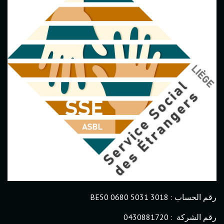
رقم الحساب : BE50 0680 5031 3018
رقم الشركة : 0430881720