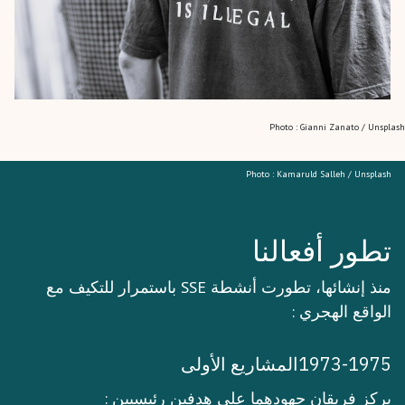
Photo : Gianni Zanato / Unsplash
Photo : Kamaruld Salleh / Unsplash
تطور أفعالنا
منذ إنشائها، تطورت أنشطة SSE باستمرار للتكيف مع
الواقع الهجري :
1973-1975المشاريع الأولى
يركز فريقان جهودهما على هدفين رئيسيين :