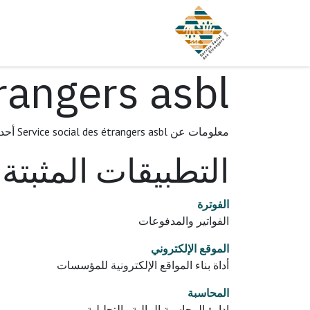
خطي للذهاب إلى المحتوى
الرئيسية
حول
أفعالنا
فر
rangers asbl
معلومات عن Service social des étrangers asbl أحد نظيرات أودو،
التطبيقات المثبتة
الفوترة
الفواتير والمدفوعات
الموقع الإلكتروني
أداة بناء المواقع الإلكترونية للمؤسسات
المحاسبة
إدارة المحاسبة المالية والتحليلية