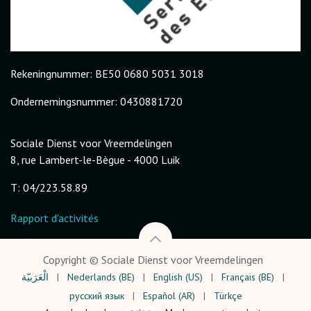
Rekeningnummer: BE50 0680 5031 3018
Ondernemingsnummer: 0430881720
Sociale Dienst voor Vreemdelingen
8, rue Lambert-le-Bègue - 4000 Luik
T: 04/223.58.89
Rapport d'activités
Copyright © Sociale Dienst voor Vreemdelingen
الْعَرَبيّة
|
Nederlands (BE)
|
English (US)
|
Français (BE)
|
русский язык
|
Español (AR)
|
Türkçe